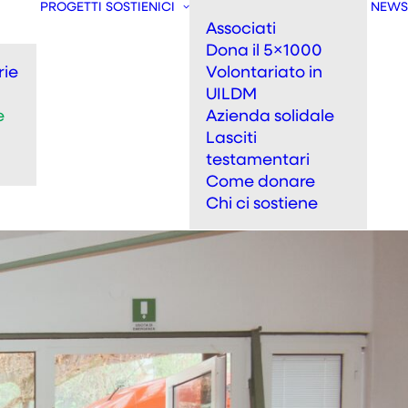
PROGETTI
SOSTIENICI
NEWS
Associati
Dona il 5×1000
rie
Volontariato in
UILDM
e
Azienda solidale
Lasciti
testamentari
Come donare
Chi ci sostiene