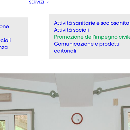
SERVIZI
Attività sanitarie e sociosanita
ione
Attività sociali
Promozione dell’impegno civil
ciali
Comunicazione e prodotti
nza
editoriali