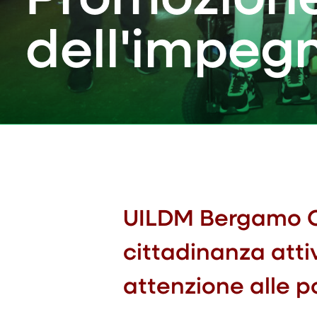
dell'impegn
UILDM Bergamo OD
cittadinanza atti
attenzione alle po