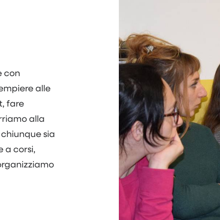
e con
dempiere alle
, fare
rriamo alla
 chiunque sia
 a corsi,
 organizziamo