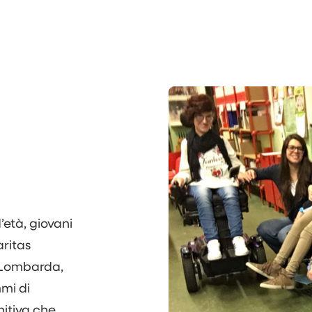
’età, giovani
aritas
 Lombarda,
mi di
nitiva che