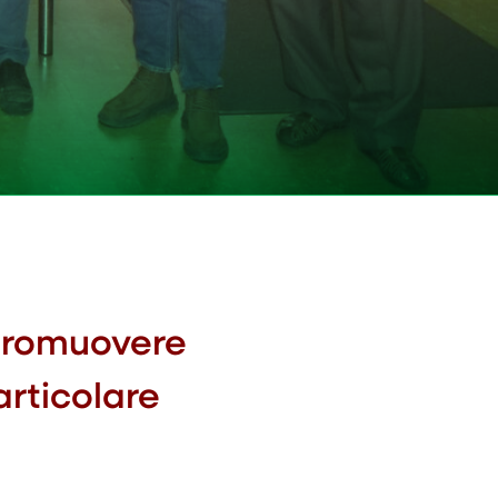
 promuovere
articolare